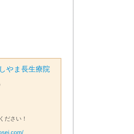
しやま長生療院
）
ください！
osei.com/