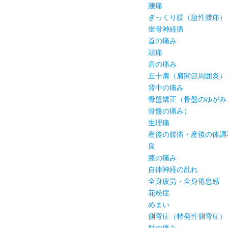
腰痛
ぎっくり腰（急性腰痛）
坐骨神経痛
首の痛み
頭痛
肩の痛み
五十肩（肩関節周囲炎）
背中の痛み
骨盤矯正（骨盤のゆがみ
骨盤の痛み）
生理痛
産後の腰痛・産後の体調
良
膝の痛み
自律神経の乱れ
全身疲労・全身倦怠感
花粉症
めまい
側弯症（特発性側弯症）