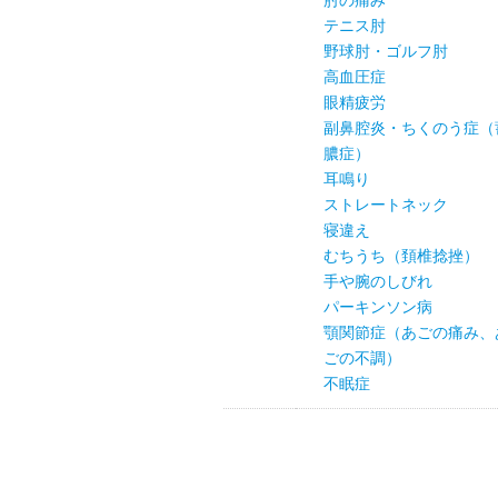
肘の痛み
テニス肘
野球肘・ゴルフ肘
高血圧症
眼精疲労
副鼻腔炎・ちくのう症（
膿症）
耳鳴り
ストレートネック
寝違え
むちうち（頚椎捻挫）
手や腕のしびれ
パーキンソン病
顎関節症（あごの痛み、
ごの不調）
不眠症