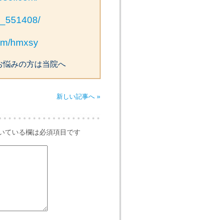
op_551408/
com/hmxsy
お悩みの方は当院へ
新しい記事へ »
いている欄は必須項目です