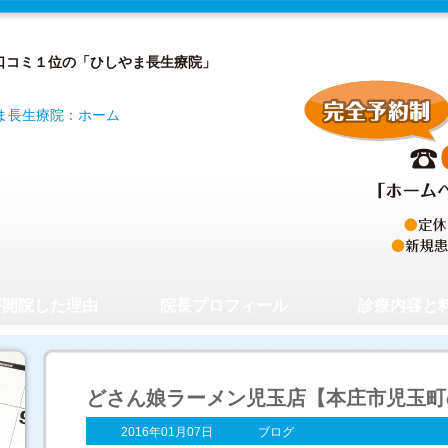
口コミ１位の「ひしやま長生療院」
が開院した理由
院長プロフィール
診療内容と
どさん娘ラーメン児玉店【本庄市児玉町
2016年01月07日
ブログ