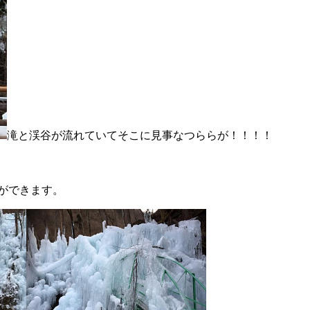
滝と渓谷が流れていてそこに見事なつららが！！！！
ができます。