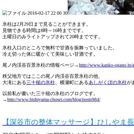
氷柱は2月29日まで見ることができます。
見物できる時間は8時～16時までです。
土曜日のみライトアップされて20時までです。
氷柱入口のところで無料で甘酒を振舞っていました。
冷え切った体に暖かくて美味しい甘酒です。
尾ノ内渓谷百景氷柱の情報ページ→
http://www.kanko-ogano.jp/a
秩父地方ではここの尾ノ内渓谷百景氷柱の他、
大滝にある
三十槌の氷柱
、横瀬町にある
あしがくぼの氷柱
が
以前私が書いた三十槌の氷柱のブログです。
→
http://www.hishiyama-chosei.com/blog/posts984/
【深谷市の整体マッサージ】ひしやま長