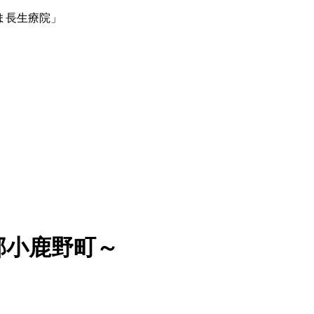
ま長生療院」
郡小鹿野町～