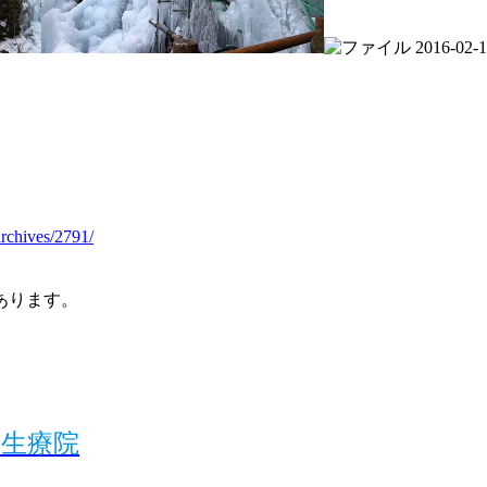
rchives/2791/
あります。
生療院