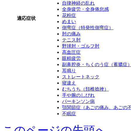
自律神経の乱れ
全身疲労・全身倦怠感
花粉症
適応症状
めまい
側弯症（特発性側弯症）
肘の痛み
テニス肘
野球肘・ゴルフ肘
高血圧症
眼精疲労
副鼻腔炎・ちくのう症（蓄膿症
耳鳴り
ストレートネック
寝違え
むちうち（頚椎捻挫）
手や腕のしびれ
パーキンソン病
顎関節症（あごの痛み、あごの
不眠症
このページの先頭へ