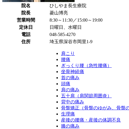
院名
ひしやま長生療院
院長
菱山博亮
営業時間
8:30～11:30／15:00～19:00
定休日
日曜日、水曜日
電話
048-585-4270
住所
埼玉県深谷市岡里1-9
肩こり
腰痛
ぎっくり腰（急性腰痛）
坐骨神経痛
首の痛み
頭痛
肩の痛み
五十肩（肩関節周囲炎）
背中の痛み
骨盤矯正（骨盤のゆがみ、骨盤
生理痛
産後の腰痛・産後の体調不良
膝の痛み