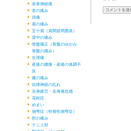
坐骨神経痛
首の痛み
頭痛
肩の痛み
五十肩（肩関節周囲炎）
背中の痛み
骨盤矯正（骨盤のゆがみ、
骨盤の痛み）
生理痛
産後の腰痛・産後の体調不
良
膝の痛み
自律神経の乱れ
全身疲労・全身倦怠感
花粉症
めまい
側弯症（特発性側弯症）
肘の痛み
テニス肘