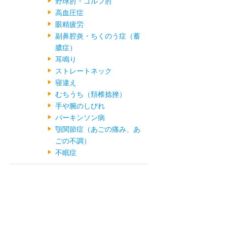
野球肘・ゴルフ肘
高血圧症
眼精疲労
副鼻腔炎・ちくのう症（蓄
膿症）
耳鳴り
ストレートネック
寝違え
むちうち（頚椎捻挫）
手や腕のしびれ
パーキンソン病
顎関節症（あごの痛み、あ
ごの不調）
不眠症