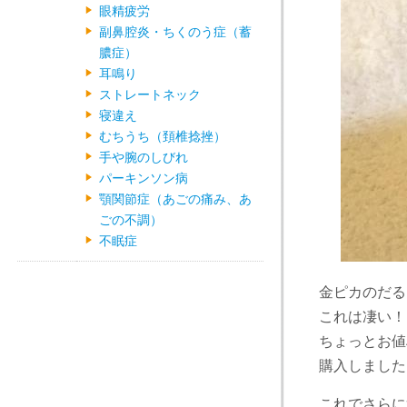
眼精疲労
副鼻腔炎・ちくのう症（蓄
膿症）
耳鳴り
ストレートネック
寝違え
むちうち（頚椎捻挫）
手や腕のしびれ
パーキンソン病
顎関節症（あごの痛み、あ
ごの不調）
不眠症
金ピカのだる
これは凄い！
ちょっとお値
購入しました
これでさらに運