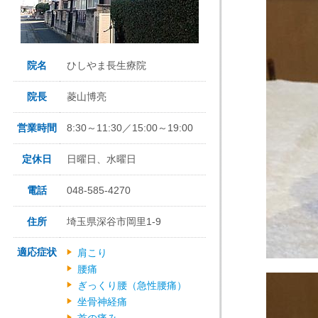
院名
ひしやま長生療院
院長
菱山博亮
営業時間
8:30～11:30／15:00～19:00
定休日
日曜日、水曜日
電話
048-585-4270
住所
埼玉県深谷市岡里1-9
適応症状
肩こり
腰痛
ぎっくり腰（急性腰痛）
坐骨神経痛