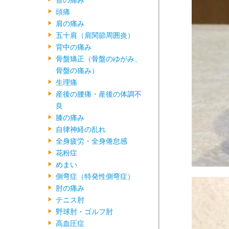
首の痛み
頭痛
肩の痛み
五十肩（肩関節周囲炎）
背中の痛み
骨盤矯正（骨盤のゆがみ、
骨盤の痛み）
生理痛
産後の腰痛・産後の体調不
良
膝の痛み
自律神経の乱れ
全身疲労・全身倦怠感
花粉症
めまい
側弯症（特発性側弯症）
肘の痛み
テニス肘
野球肘・ゴルフ肘
高血圧症