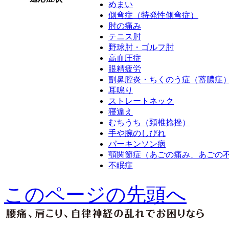
めまい
側弯症（特発性側弯症）
肘の痛み
テニス肘
野球肘・ゴルフ肘
高血圧症
眼精疲労
副鼻腔炎・ちくのう症（蓄膿症
耳鳴り
ストレートネック
寝違え
むちうち（頚椎捻挫）
手や腕のしびれ
パーキンソン病
顎関節症（あごの痛み、あごの
不眠症
このページの先頭へ