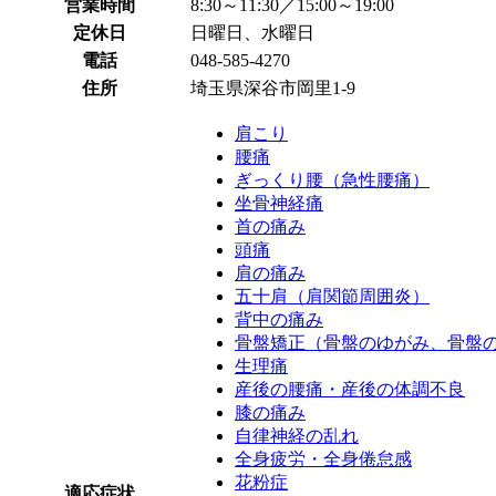
営業時間
8:30～11:30／15:00～19:00
定休日
日曜日、水曜日
電話
048-585-4270
住所
埼玉県深谷市岡里1-9
肩こり
腰痛
ぎっくり腰（急性腰痛）
坐骨神経痛
首の痛み
頭痛
肩の痛み
五十肩（肩関節周囲炎）
背中の痛み
骨盤矯正（骨盤のゆがみ、骨盤
生理痛
産後の腰痛・産後の体調不良
膝の痛み
自律神経の乱れ
全身疲労・全身倦怠感
花粉症
適応症状