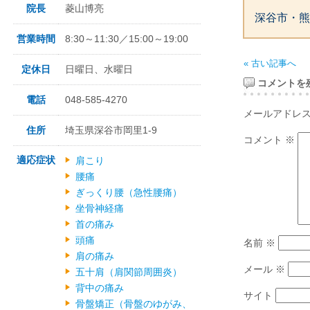
院長
菱山博亮
深谷市・熊
営業時間
8:30～11:30／15:00～19:00
« 古い記事へ
定休日
日曜日、水曜日
コメントを
電話
048-585-4270
メールアドレ
住所
埼玉県深谷市岡里1-9
コメント
※
適応症状
肩こり
腰痛
ぎっくり腰（急性腰痛）
坐骨神経痛
首の痛み
頭痛
名前
※
肩の痛み
メール
※
五十肩（肩関節周囲炎）
背中の痛み
サイト
骨盤矯正（骨盤のゆがみ、