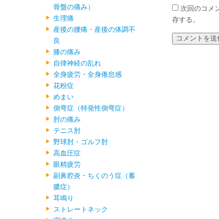
骨盤の痛み）
次回のコメ
生理痛
存する。
産後の腰痛・産後の体調不
良
膝の痛み
自律神経の乱れ
全身疲労・全身倦怠感
花粉症
めまい
側弯症（特発性側弯症）
肘の痛み
テニス肘
野球肘・ゴルフ肘
高血圧症
眼精疲労
副鼻腔炎・ちくのう症（蓄
膿症）
耳鳴り
ストレートネック