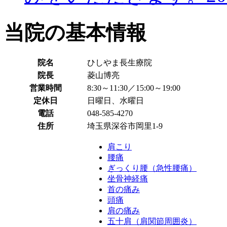
当院の基本情報
院名
ひしやま長生療院
院長
菱山博亮
営業時間
8:30～11:30／15:00～19:00
定休日
日曜日、水曜日
電話
048-585-4270
住所
埼玉県深谷市岡里1-9
肩こり
腰痛
ぎっくり腰（急性腰痛）
坐骨神経痛
首の痛み
頭痛
肩の痛み
五十肩（肩関節周囲炎）