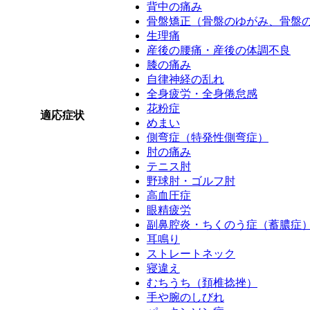
背中の痛み
骨盤矯正（骨盤のゆがみ、骨盤
生理痛
産後の腰痛・産後の体調不良
膝の痛み
自律神経の乱れ
全身疲労・全身倦怠感
花粉症
適応症状
めまい
側弯症（特発性側弯症）
肘の痛み
テニス肘
野球肘・ゴルフ肘
高血圧症
眼精疲労
副鼻腔炎・ちくのう症（蓄膿症
耳鳴り
ストレートネック
寝違え
むちうち（頚椎捻挫）
手や腕のしびれ