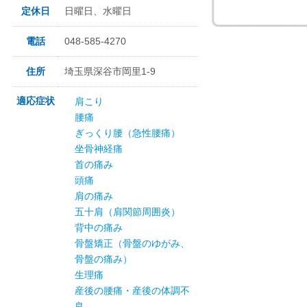
定休日
日曜日、水曜日
電話
048-585-4270
住所
埼玉県深谷市岡里1-9
適応症状
肩こり
腰痛
ぎっくり腰（急性腰痛）
坐骨神経痛
首の痛み
頭痛
肩の痛み
五十肩（肩関節周囲炎）
背中の痛み
骨盤矯正（骨盤のゆがみ、
骨盤の痛み）
生理痛
産後の腰痛・産後の体調不
良