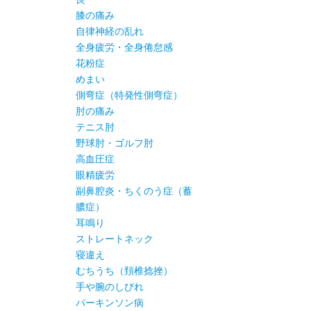
膝の痛み
自律神経の乱れ
全身疲労・全身倦怠感
花粉症
めまい
側弯症（特発性側弯症）
肘の痛み
テニス肘
野球肘・ゴルフ肘
高血圧症
眼精疲労
副鼻腔炎・ちくのう症（蓄
膿症）
耳鳴り
ストレートネック
寝違え
むちうち（頚椎捻挫）
手や腕のしびれ
パーキンソン病