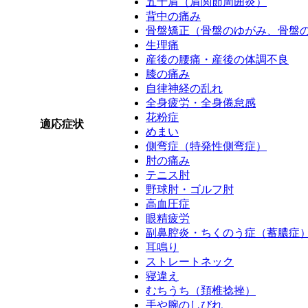
五十肩（肩関節周囲炎）
背中の痛み
骨盤矯正（骨盤のゆがみ、骨盤
生理痛
産後の腰痛・産後の体調不良
膝の痛み
自律神経の乱れ
全身疲労・全身倦怠感
花粉症
適応症状
めまい
側弯症（特発性側弯症）
肘の痛み
テニス肘
野球肘・ゴルフ肘
高血圧症
眼精疲労
副鼻腔炎・ちくのう症（蓄膿症
耳鳴り
ストレートネック
寝違え
むちうち（頚椎捻挫）
手や腕のしびれ