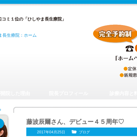
口コミ１位の「ひしやま長生療院」
が開院した理由
院長プロフィール
診療内容と
藤波辰爾さん、デビュー４５周年♡
2017年04月25日
ブログ