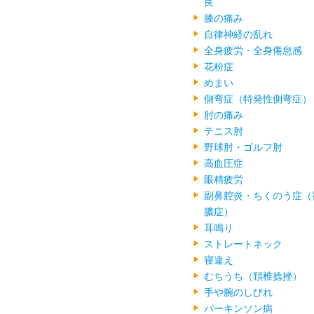
良
膝の痛み
自律神経の乱れ
全身疲労・全身倦怠感
花粉症
めまい
側弯症（特発性側弯症）
肘の痛み
テニス肘
野球肘・ゴルフ肘
高血圧症
眼精疲労
副鼻腔炎・ちくのう症（
膿症）
耳鳴り
ストレートネック
寝違え
むちうち（頚椎捻挫）
手や腕のしびれ
パーキンソン病