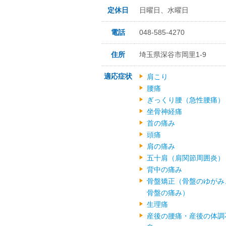
定休日
日曜日、水曜日
電話
048-585-4270
住所
埼玉県深谷市岡里1-9
適応症状
肩こり
腰痛
ぎっくり腰（急性腰痛）
坐骨神経痛
首の痛み
頭痛
肩の痛み
五十肩（肩関節周囲炎）
背中の痛み
骨盤矯正（骨盤のゆがみ
骨盤の痛み）
生理痛
産後の腰痛・産後の体調