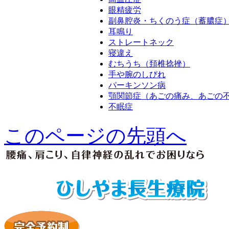
眼精疲労
副鼻腔炎・ちくのう症（蓄膿症
耳鳴り
ストレートネック
寝違え
むちうち（頚椎捻挫）
手や腕のしびれ
パーキンソン病
顎関節症（あごの痛み、あごの
不眠症
このページの先頭へ