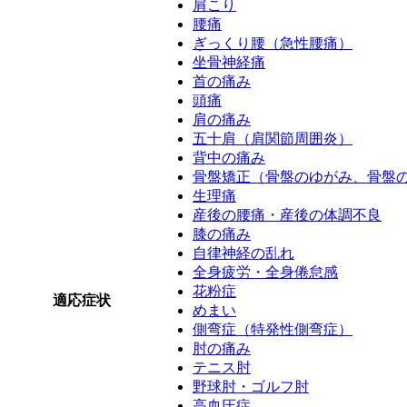
肩こり
腰痛
ぎっくり腰（急性腰痛）
坐骨神経痛
首の痛み
頭痛
肩の痛み
五十肩（肩関節周囲炎）
背中の痛み
骨盤矯正（骨盤のゆがみ、骨盤
生理痛
産後の腰痛・産後の体調不良
膝の痛み
自律神経の乱れ
全身疲労・全身倦怠感
花粉症
適応症状
めまい
側弯症（特発性側弯症）
肘の痛み
テニス肘
野球肘・ゴルフ肘
高血圧症