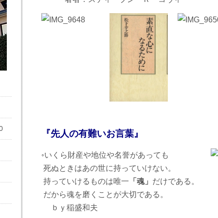
0
『先人の有難いお言葉』
◦いくら財産や地位や名誉があっても
死ぬときはあの世に持っていけない。
持っていけるものは唯一
「魂」
だけである。
だから魂を磨くことが大切である。
ｂｙ稲盛和夫