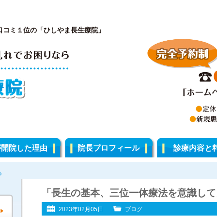
口コミ１位の「ひしやま長生療院」
が開院した理由
院長プロフィール
診療内容と
「長生の基本、三位一体療法を意識して
2023年02月05日
ブログ