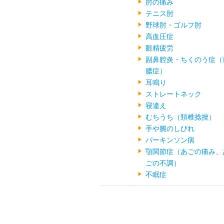
肘の痛み
テニス肘
野球肘・ゴルフ肘
高血圧症
眼精疲労
副鼻腔炎・ちくのう症（
膿症）
耳鳴り
ストレートネック
寝違え
むちうち（頚椎捻挫）
手や腕のしびれ
パーキンソン病
顎関節症（あごの痛み、
ごの不調）
不眠症