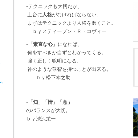
◦テクニックも大切だが、
土台に
人格
がなければならない。
まずはテクニックより人格を磨くこと。
ｂｙスティーブン・Ｒ・コヴィー
◦
「素直な心」
になれば、
何をすべきか自ずとわかってくる。
強く正しく聡明になる。
、
神のような叡智を持つことが出来る。
ｂｙ松下幸之助
不
◦
「知」「情」「意」
のバランスが大切。
ｂｙ渋沢栄一