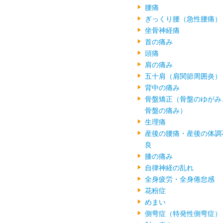
腰痛
ぎっくり腰（急性腰痛）
坐骨神経痛
首の痛み
頭痛
肩の痛み
五十肩（肩関節周囲炎）
背中の痛み
骨盤矯正（骨盤のゆがみ
骨盤の痛み）
生理痛
産後の腰痛・産後の体調
良
膝の痛み
自律神経の乱れ
全身疲労・全身倦怠感
花粉症
めまい
側弯症（特発性側弯症）