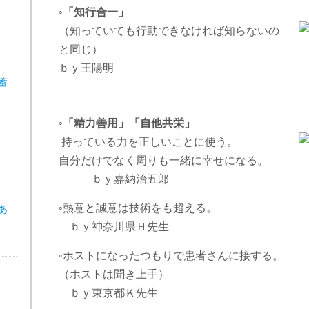
◦
「知行合一」
（知っていても行動できなければ知らないの
と同じ）
ｂｙ王陽明
蓄
◦
「精力善用」「自他共栄」
持っている力を正しいことに使う。
自分だけでなく周りも一緒に幸せになる。
ｂｙ嘉納治五郎
◦熱意と誠意は技術をも超える。
あ
ｂｙ神奈川県Ｈ先生
◦ホストになったつもりで患者さんに接する。
（ホストは聞き上手）
ｂｙ東京都Ｋ先生